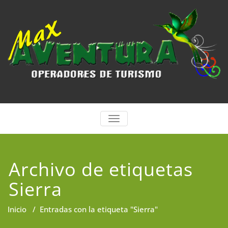
Saltar
al
contenido
ALTERNAR
LA
NAVEGACIÓN
Archivo de etiquetas
Sierra
Inicio
/
Entradas con la etiqueta "Sierra"