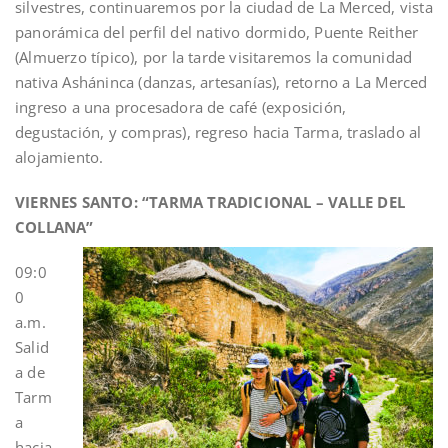
silvestres, continuaremos por la ciudad de La Merced, vista
panorámica del perfil del nativo dormido, Puente Reither
(Almuerzo típico), por la tarde visitaremos la comunidad
nativa Asháninca (danzas, artesanías), retorno a La Merced
ingreso a una procesadora de café (exposición,
degustación, y compras), regreso hacia Tarma, traslado al
alojamiento.
VIERNES SANTO: “TARMA TRADICIONAL – VALLE DEL
COLLANA
”
09:0
0
a.m.
Salid
a de
Tarm
a
hacia