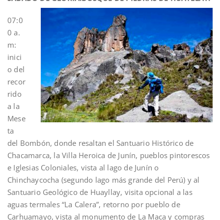
07:0
0 a.
m:
inici
o del
recor
rido
a la
Mese
ta
del Bombón, donde resaltan el Santuario Histórico de
Chacamarca, la Villa Heroica de Junín, pueblos pintorescos
e Iglesias Coloniales, vista al lago de Junín o
Chinchaycocha (segundo lago más grande del Perú) y al
Santuario Geológico de Huayllay, visita opcional a las
aguas termales “La Calera”, retorno por pueblo de
Carhuamayo, vista al monumento de La Maca y compras