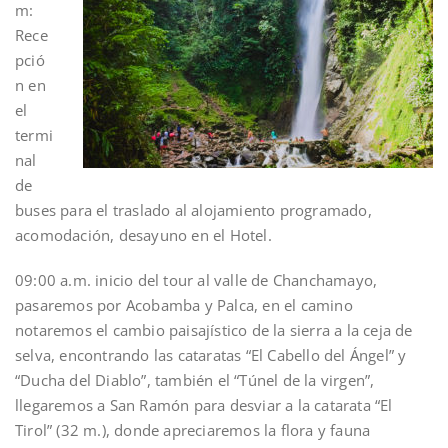
m:
Rece
pció
n en
el
termi
nal
de
buses para el traslado al alojamiento programado,
acomodación, desayuno en el Hotel.
09:00 a.m. inicio del tour al valle de Chanchamayo,
pasaremos por Acobamba y Palca, en el camino
notaremos el cambio paisajístico de la sierra a la ceja de
selva, encontrando las cataratas “El Cabello del Ángel” y
“Ducha del Diablo”, también el “Túnel de la virgen”,
llegaremos a San Ramón para desviar a la catarata “El
Tirol” (32 m.), donde apreciaremos la flora y fauna