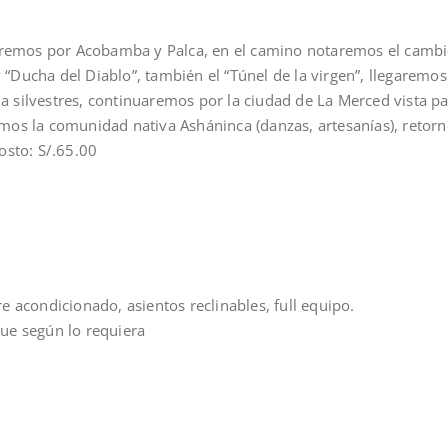
remos por Acobamba y Palca, en el camino notaremos el cambio pai
y “Ducha del Diablo”, también el “Túnel de la virgen”, llegaremos
una silvestres, continuaremos por la ciudad de La Merced vista p
remos la comunidad nativa Asháninca (danzas, artesanías), retor
osto: S/.65.00
e acondicionado, asientos reclinables, full equipo.
ue según lo requiera