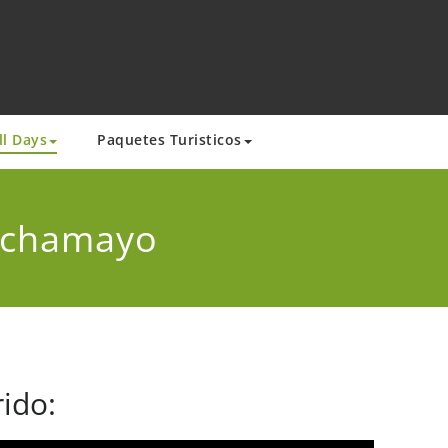
ll Days
Paquetes Turisticos
anchamayo
ido: