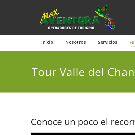
Saltar
al
contenido
Inicio
Nosotros
Servicios
Fu
Tour Valle del Ch
Conoce un poco el recorr