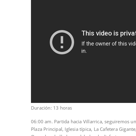
Duración: 13 horas
06:00 am. Partida hacia Villarrica, seguiremos u
Plaza Principal, Iglesia típica, La Cafetera Gigan