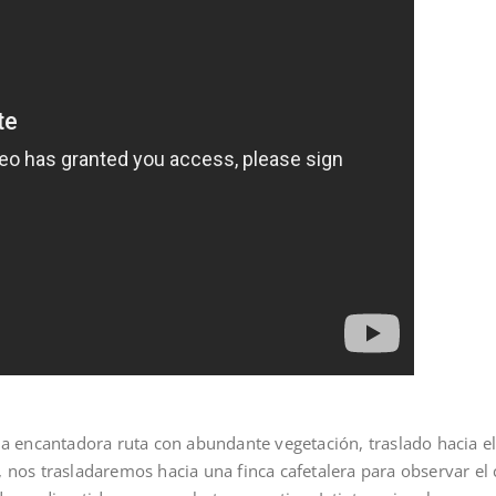
na encantadora ruta con abundante vegetación, traslado hacia e
te, nos trasladaremos hacia una finca cafetalera para observar el 