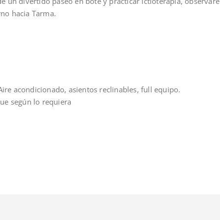
 un divertido paseo en bote y practicar Ictioterapia, observar
orno hacia Tarma.
Aire acondicionado, asientos reclinables, full equipo.
ue según lo requiera