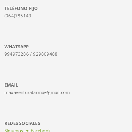
TELÉFONO FIJO
(064)785143
WHATSAPP
994973286 / 929809488
EMAIL
maxaventuratarma@gmail.com
REDES SOCIALES
Síguenos en Faceb
ook