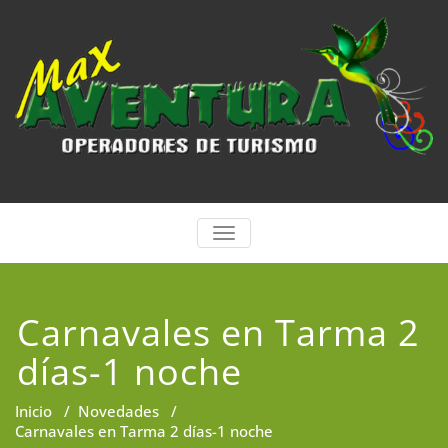
Saltar
al
contenido
ALTERNAR
LA
NAVEGACIÓN
Carnavales en Tarma 2
días-1 noche
Inicio
/
Novedades
/
Carnavales en Tarma 2 días-1 noche