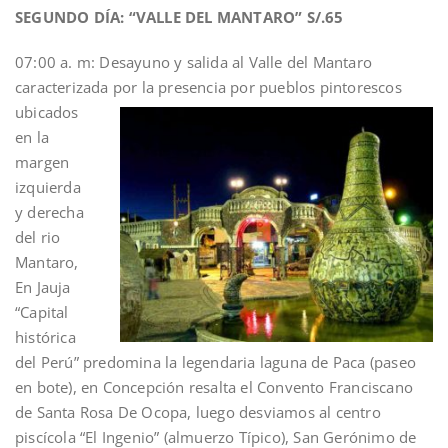
SEGUNDO DÍA: “VALLE DEL MANTARO”
S/.65
07:00 a. m: Desayuno y salida al Valle del Mantaro
caracterizada por la presencia por pueblos pintorescos
ubicados
en la
margen
izquierda
y derecha
del rio
Mantaro,
En Jauja
“Capital
histórica
del Perú” predomina la legendaria laguna de Paca (paseo
en bote), en Concepción resalta el Convento Franciscano
de Santa Rosa De Ocopa, luego desviamos al centro
piscícola “El Ingenio” (almuerzo Típico), San Gerónimo de