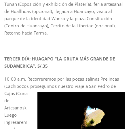
Tunan (Exposición y exhibición de Platería), feria artesanal
de Huallhuas (opcional), llegada a Huancayo, visita al
parque de la identidad Wanka y la plaza Constitución
(Centro de Huancayo), Cerrito de la Libertad (opcional),
Retorno hacia Tarma.
TERCER DÍA: HUAGAPO “LA GRUTA MÁS GRANDE DE
SUDAMÉRICA”. S/.35
10:00 a.m. Recorreremos por las pozas salinas Pre incas
(Cachipozo), proseguimos nuestro viaje a San Pedro de
Cajas (Cuna
de
Artesanos).
Luego
ingresarem