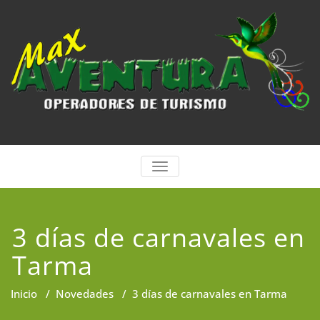
Saltar
al
contenido
ALTERNAR
LA
NAVEGACIÓN
3 días de carnavales en
Tarma
Inicio
/
Novedades
/
3 días de carnavales en Tarma