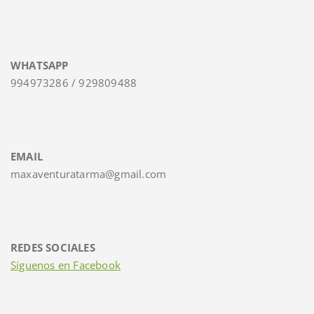
WHATSAPP
994973286 / 929809488
EMAIL
maxaventuratarma@gmail.com
REDES SOCIALES
Síguenos en Faceb
ook